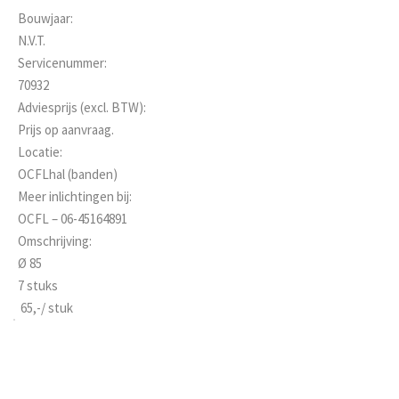
Bouwjaar:
N.V.T.
Servicenummer:
70932
Adviesprijs (excl. BTW):
Prijs op aanvraag.
Locatie:
OCFLhal (banden)
Meer inlichtingen bij:
OCFL – 06-45164891
Omschrijving:
Ø 85
7 stuks
 65,-/ stuk