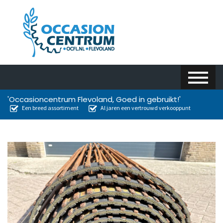
'Occasioncentrum Flevoland, Goed in gebruikt!'
Een breed assortiment
Al jaren een vertrouwd verkooppunt