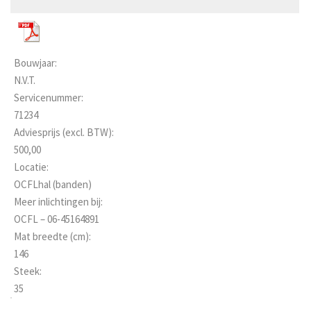
Bouwjaar:
N.V.T.
Servicenummer:
71234
Adviesprijs (excl. BTW):
500,00
Locatie:
OCFLhal (banden)
Meer inlichtingen bij:
OCFL – 06-45164891
Mat breedte (cm):
146
Steek:
35