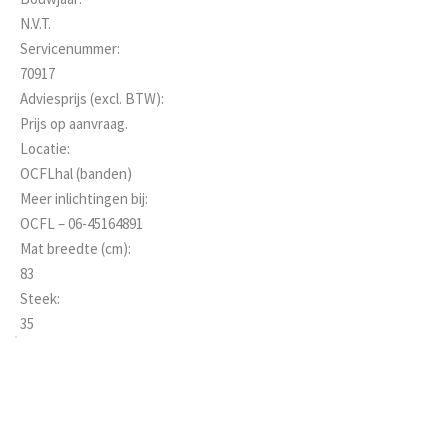
N.V.T.
Servicenummer:
70917
Adviesprijs (excl. BTW):
Prijs op aanvraag.
Locatie:
OCFLhal (banden)
Meer inlichtingen bij:
OCFL – 06-45164891
Mat breedte (cm):
83
Steek:
35