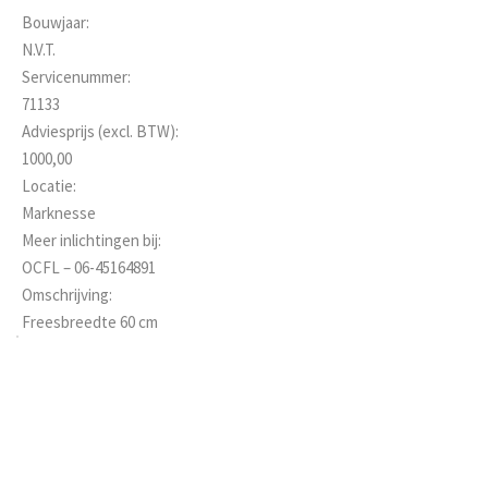
Bouwjaar:
N.V.T.
Servicenummer:
71133
Adviesprijs (excl. BTW):
1000,00
Locatie:
Marknesse
Meer inlichtingen bij:
OCFL – 06-45164891
Omschrijving:
Freesbreedte 60 cm