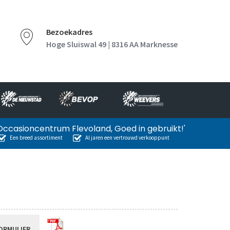
Bezoekadres
Hoge Sluiswal 49 | 8316 AA Marknesse
Occasioncentrum Flevoland, Goed in gebruikt!'
Een breed assortiment
Al jaren een vertrouwd verkooppunt
ORMULIER