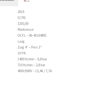
2019
51791
3250,00
Marknesse
OCFL – 06-45164891
Laag
Zuig 4″ – Pers 3″
10 PK
1400 ltr/min – 0,8 bar
710 ltr/min – 2,8 bar
400V/690V – 13,4A / 7,7A