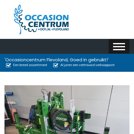
'Occasioncentrum Flevoland, Goed in gebruikt!'
Een breed assortiment
Al jaren een vertrouwd verkooppunt