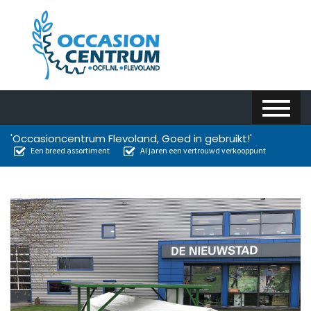
'Occasioncentrum Flevoland, Goed in gebruikt!'
Een breed assortiment
Al jaren een vertrouwd verkooppunt