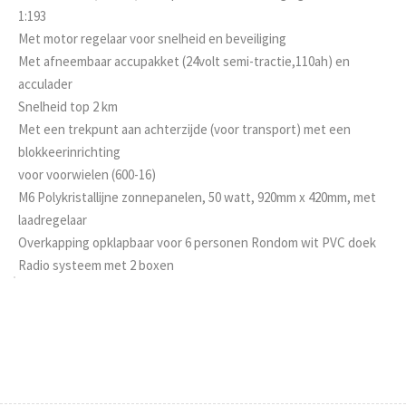
1:193
Met motor regelaar voor snelheid en beveiliging
Met afneembaar accupakket (24volt semi-tractie,110ah) en
acculader
Snelheid top 2 km
Met een trekpunt aan achterzijde (voor transport) met een
blokkeerinrichting
voor voorwielen (600-16)
M6 Polykristallijne zonnepanelen, 50 watt, 920mm x 420mm, met
laadregelaar
Overkapping opklapbaar voor 6 personen Rondom wit PVC doek
Radio systeem met 2 boxen