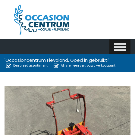
'Occasioncentrum Flevoland, Goed in gebruikt!'
Een breed assortiment
Al jaren een vertrouwd verkooppunt