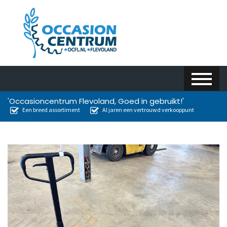
'Occasioncentrum Flevoland, Goed in gebruikt!'
Een breed assortiment
Al jaren een vertrouwd verkooppunt