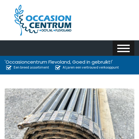
'Occasioncentrum Flevoland, Goed in gebruikt!'
Een breed assortiment
Al jaren een vertrouwd verkooppunt