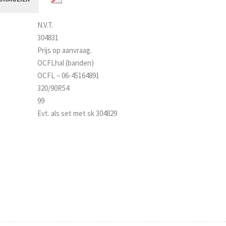
N.V.T.
304831
Prijs op aanvraag.
OCFLhal (banden)
OCFL – 06-45164891
320/90R54
99
Evt. als set met sk 304829