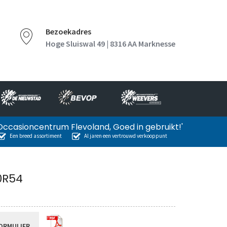
Bezoekadres
Hoge Sluiswal 49 | 8316 AA Marknesse
Occasioncentrum Flevoland, Goed in gebruikt!'
Een breed assortiment
Al jaren een vertrouwd verkooppunt
0R54
ORMULIER