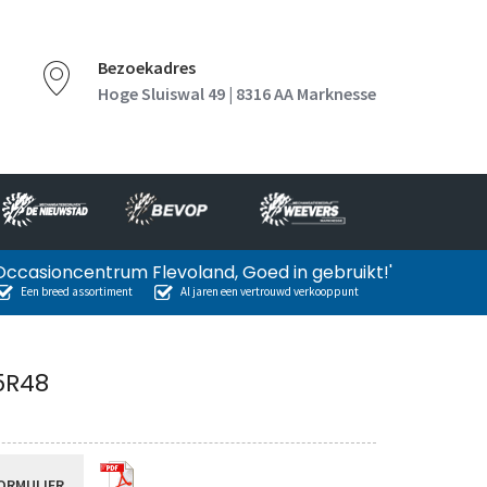
Bezoekadres
Hoge Sluiswal 49 | 8316 AA Marknesse
Occasioncentrum Flevoland, Goed in gebruikt!'
Een breed assortiment
Al jaren een vertrouwd verkooppunt
5R48
ORMULIER