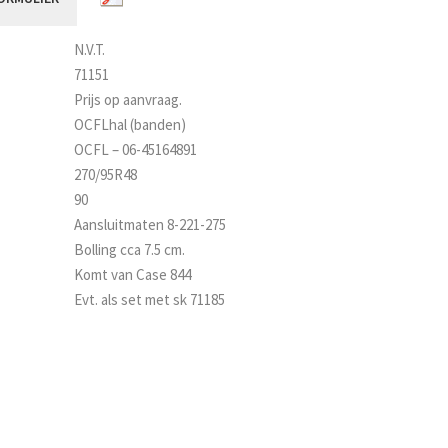
N.V.T.
71151
Prijs op aanvraag.
OCFLhal (banden)
OCFL – 06-45164891
270/95R48
90
Aansluitmaten 8-221-275
Bolling cca 7.5 cm.
Komt van Case 844
Evt. als set met sk 71185