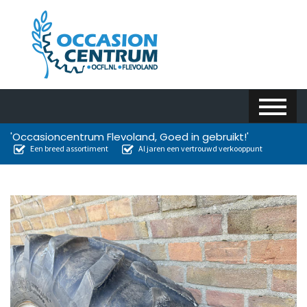
'Occasioncentrum Flevoland, Goed in gebruikt!'
Een breed assortiment
Al jaren een vertrouwd verkooppunt