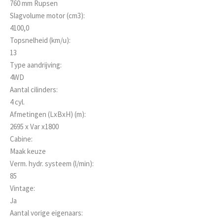
760 mm Rupsen
Slagvolume motor (cm3):
4100,0
Topsnelheid (km/u):
13
Type aandrijving:
4WD
Aantal cilinders:
4 cyl.
Afmetingen (LxBxH) (m):
2695 x Var x1800
Cabine:
Maak keuze
Verm. hydr. systeem (l/min):
85
Vintage:
Ja
Aantal vorige eigenaars: