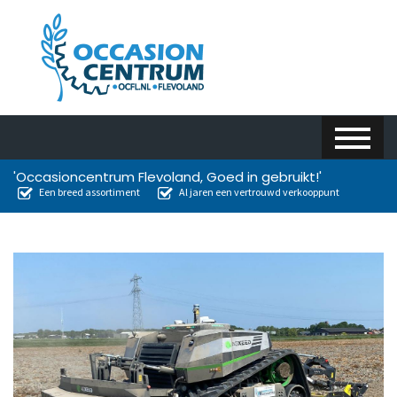
'Occasioncentrum Flevoland, Goed in gebruikt!'
Een breed assortiment
Al jaren een vertrouwd verkooppunt